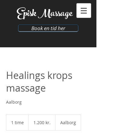
​Episk
Massage
Book en tid her
Healings krops
massage
Aalborg
1.200
danske
1 time
1
1.200 kr.
Aalborg
kroner
t
i