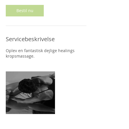
m
Bestil nu
Servicebeskrivelse
Oplev en fantastisk dejlige healings
kropsmassage.