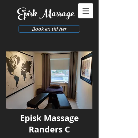
​Episk
Massage
Book en tid her
Episk Massage
Randers C