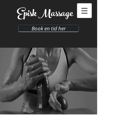
​Episk
Massage
Book en tid her