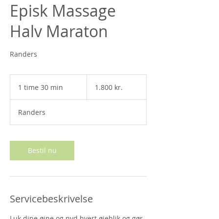
Episk Massage
Halv Maraton
Randers
1.800
danske
1 time 30 min
1
1.800 kr.
kroner
t
i
Randers
m
3
0
m
Bestil nu
i
n
Servicebeskrivelse
Luk dine øjne og nyd hvert øjeblik og gør